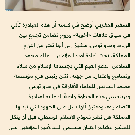
السفير المغربي أوضح في كلمته أن هذه المبادرة تأتي
في سياق علاقات «أخوية» وروح تضامن تجمع بين
الرباط وساو تومي، مشيرًا إلى أنها تعبّر عن التزام
المملكة، تحت قيادة أمير المؤمنين الملك محمد
السادس، بدعم القيم التي يجسدها الإسلام من سلام
وتسامح واعتدال. من جهته، ثمّن رئيس فرع مؤسسة
محمد السادس للعلماء الأفارقة في ساو تومي
وبرينسيبي هذه الخطوة واصفًا إياها بـ«المبادرة
التضامنية»، ومعتبرًا أنها دليل على الجهود التي تبذلها
المملكة في نشر نموذج الإسلام الوسطي، قبل أن ينقل
للسفير مشاعر امتنان مسلمي البلد لأمير المؤمنين على