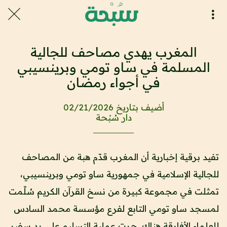
المغرب يهدي مصاحف للجالية
المسلمة في ساو تومي وبرينسيبي
في أجواء رمضان
أضيف بتاريخ 02/21/2026
دار سُبْحة
تفيد برقية إخبارية أن المغرب قدّم هبة من المصاحف
للجالية الإسلامية في جمهورية ساو تومي وبرينسيبي،
تمثلت في مجموعة كبيرة من نسخ القرآن الكريم سُلّمت
لمسجد ساو تومي التابع لفرع مؤسسة محمد السادس
للعلماء الأفارقة هناك. جرت عملية التسليم على يد سفير